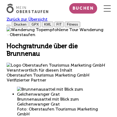
MEIN
BUCHEN
OBERSTAUFEN
Zurück zur Übersicht
Drucken
GPX
KML
FIT
Fitness
Top
empfohlene Tour
Wanderung
· Oberstaufen
Hochgratrunde über die
Brunnenau
Verantwortlich für diesen Inhalt
Oberstaufen Tourismus Marketing GmbH
Verifizierter Partner
Brunnenausattel mit Blick zum
Gelchenwanger Grat
Foto: Oberstaufen Tourismus Marketing
GmbH