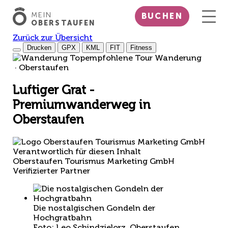
MEIN
BUCHEN
OBERSTAUFEN
Zurück zur Übersicht
Drucken
GPX
KML
FIT
Fitness
Top
empfohlene Tour
Wanderung
· Oberstaufen
Luftiger Grat -
Premiumwanderweg in
Oberstaufen
Verantwortlich für diesen Inhalt
Oberstaufen Tourismus Marketing GmbH
Verifizierter Partner
Die nostalgischen Gondeln der
Hochgratbahn
Foto: Leo Schindzielorz, Oberstaufen