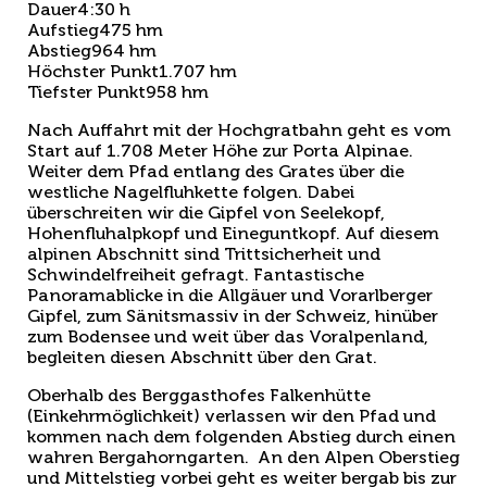
Dauer
4:30 h
Aufstieg
475 hm
Abstieg
964 hm
Höchster Punkt
1.707 hm
Tiefster Punkt
958 hm
Nach Auffahrt mit der Hochgratbahn geht es vom
Start auf 1.708 Meter Höhe zur Porta Alpinae.
Weiter dem Pfad entlang des Grates über die
westliche Nagelfluhkette folgen. Dabei
überschreiten wir die Gipfel von Seelekopf,
Hohenfluhalpkopf und Eineguntkopf. Auf diesem
alpinen Abschnitt sind Trittsicherheit und
Schwindelfreiheit gefragt. Fantastische
Panoramablicke in die Allgäuer und Vorarlberger
Gipfel, zum Sänitsmassiv in der Schweiz, hinüber
zum Bodensee und weit über das Voralpenland,
begleiten diesen Abschnitt über den Grat.
Oberhalb des Berggasthofes Falkenhütte
(Einkehrmöglichkeit) verlassen wir den Pfad und
kommen nach dem folgenden Abstieg durch einen
wahren Bergahorngarten. An den Alpen Oberstieg
und Mittelstieg vorbei geht es weiter bergab bis zur