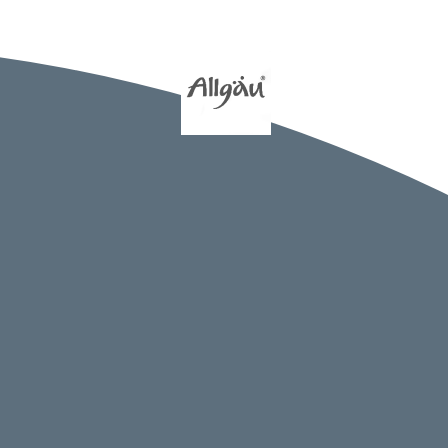
htangabe