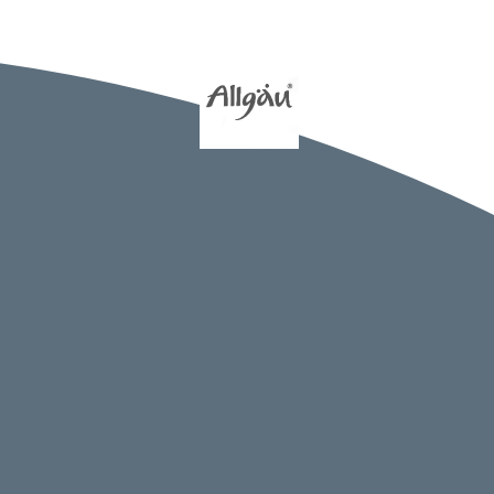
htangabe