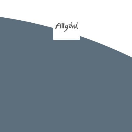
htangabe