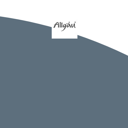
htangabe