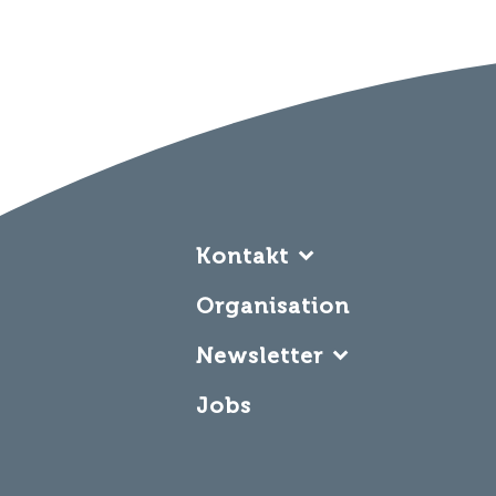
Kontakt
Oberstaufen Tourismus
Organisation
Marketing GmbH – OTM
Newsletter
Hugo-von Königsegg-Straße
87534 Oberstaufen
Jetzt anmelden
Jobs
Telefon:
und nichts mehr
+49 8386 9300-0
E-Mail
E-Mail:
verpassen!
[email protected]