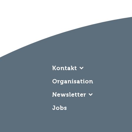
Kontakt
Oberstaufen Tourismus
Organisation
Marketing GmbH – OTM
Newsletter
Hugo-von Königsegg-Straße
87534 Oberstaufen
Jetzt anmelden
Jobs
Telefon:
und nichts mehr
+49 8386 9300-0
E-Mail
E-Mail:
verpassen!
[email protected]