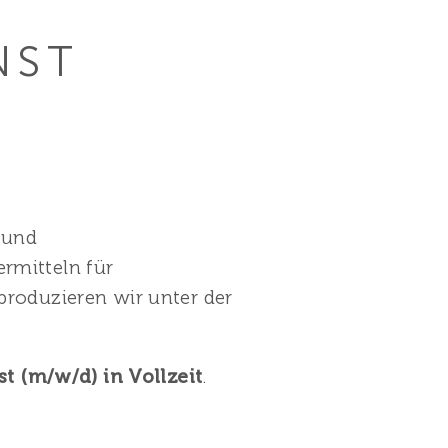
NST
 und
rmitteln für
produzieren wir unter der
t (m/w/d) in Vollzeit
.