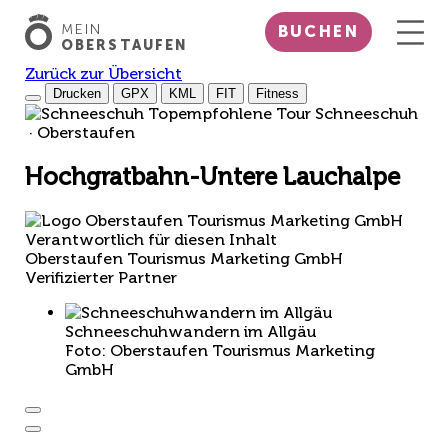
MEIN
BUCHEN
OBERSTAUFEN
Zurück zur Übersicht
Drucken
GPX
KML
FIT
Fitness
Top
empfohlene Tour
Schneeschuh
· Oberstaufen
Hochgratbahn-Untere Lauchalpe
Verantwortlich für diesen Inhalt
Oberstaufen Tourismus Marketing GmbH
Verifizierter Partner
Schneeschuhwandern im Allgäu
Foto: Oberstaufen Tourismus Marketing
GmbH