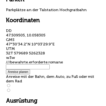
Parkplätze an der Talstation Hochgratbahn
Koordinaten
DD
47.509505, 10.058305
GMS
47°30'34.2"N 10°03'29.9"E
UTM
32T 579689 5262328
w3w
///bewahrte.erforderte.romane
Anreise planen
Anreise mit der Bahn, dem Auto, zu Fuß oder mit
dem Rad
Ausrüstung