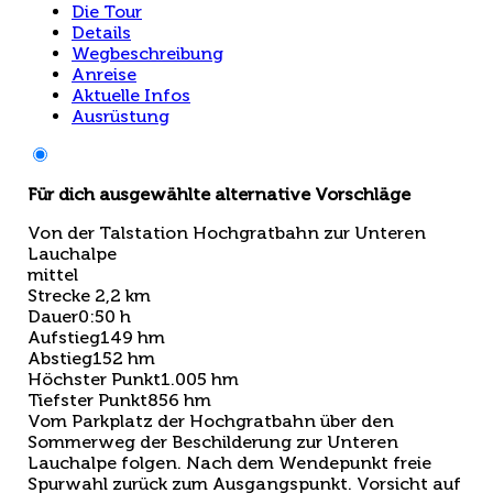
Die Tour
Details
Wegbeschreibung
Anreise
Aktuelle Infos
Ausrüstung
Für dich ausgewählte alternative Vorschläge
Von der Talstation Hochgratbahn zur Unteren
Lauchalpe
mittel
Strecke
2,2 km
Dauer
0:50 h
Aufstieg
149 hm
Abstieg
152 hm
Höchster Punkt
1.005 hm
Tiefster Punkt
856 hm
Vom Parkplatz der Hochgratbahn über den
Sommerweg der Beschilderung zur Unteren
Lauchalpe folgen. Nach dem Wendepunkt freie
Spurwahl zurück zum Ausgangspunkt. Vorsicht auf