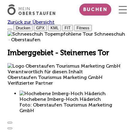
MEIN
BUCHEN
OBERSTAUFEN
Zurück zur Übersicht
Drucken
GPX
KML
FIT
Fitness
Top
empfohlene Tour
Schneeschuh
· Oberstaufen
Imberggebiet - Steinernes Tor
Verantwortlich für diesen Inhalt
Oberstaufen Tourismus Marketing GmbH
Verifizierter Partner
Hochebene Imberg-Hoch Häderich
Foto: Oberstaufen Tourismus Marketing
GmbH