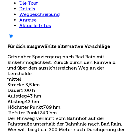
Die Tour
Details
Wegbeschreibung
Anreise
Aktuelle Infos
Für dich ausgewählte alternative Vorschläge
Ortsnaher Spaziergang nach Bad Rain mit
Einkehrmöglichkeit. Zurück durch den Rainwald
und über den aussichtsreichen Weg an der
Lenzhalde.
mittel
Strecke
3,5 km
Dauer
1:00 h
Aufstieg
43 hm
Abstieg
43 hm
Höchster Punkt
789 hm
Tiefster Punkt
749 hm
Der Hinweg verläuft vom Bahnhof auf der
Fahrstraße unterhalb der Bahnlinie nach Bad Rain.
Wer will, biegt ca. 200 Meter nach Durchqerung der