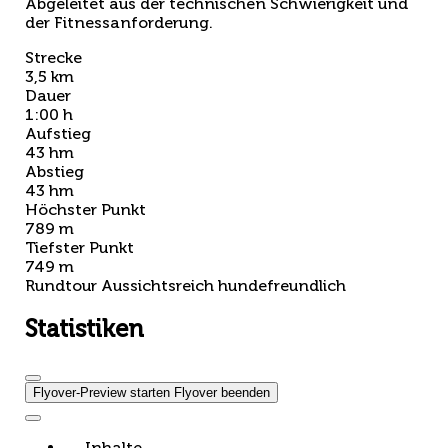
Abgeleitet aus der technischen Schwierigkeit und
der Fitnessanforderung.
Strecke
3,5 km
Dauer
1:00 h
Aufstieg
43 hm
Abstieg
43 hm
Höchster Punkt
789 m
Tiefster Punkt
749 m
Rundtour
Aussichtsreich
hundefreundlich
Statistiken
Flyover-Preview starten
Flyover beenden
Inhalte