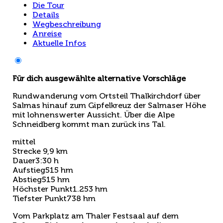
Die Tour
Details
Wegbeschreibung
Anreise
Aktuelle Infos
Für dich ausgewählte alternative Vorschläge
Rundwanderung vom Ortsteil Thalkirchdorf über
Salmas hinauf zum Gipfelkreuz der Salmaser Höhe
mit lohnenswerter Aussicht. Über die Alpe
Schneidberg kommt man zurück ins Tal.
mittel
Strecke
9,9 km
Dauer
3:30 h
Aufstieg
515 hm
Abstieg
515 hm
Höchster Punkt
1.253 hm
Tiefster Punkt
738 hm
Vom Parkplatz am Thaler Festsaal auf dem