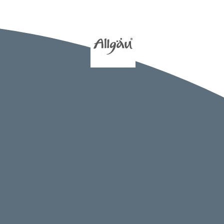
htangabe