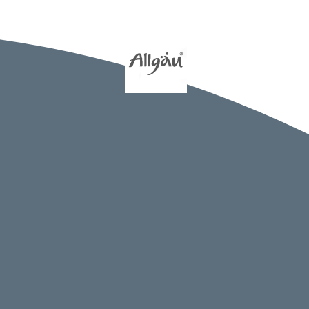
htangabe