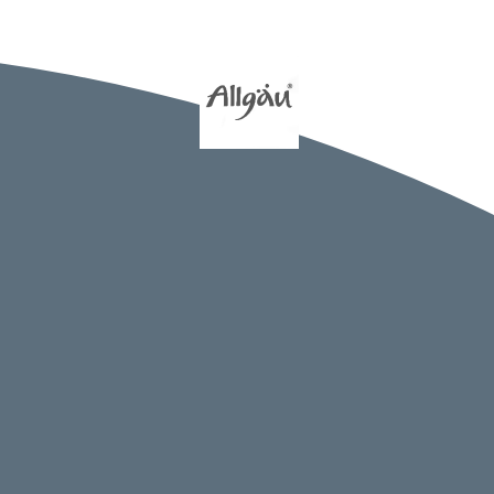
htangabe