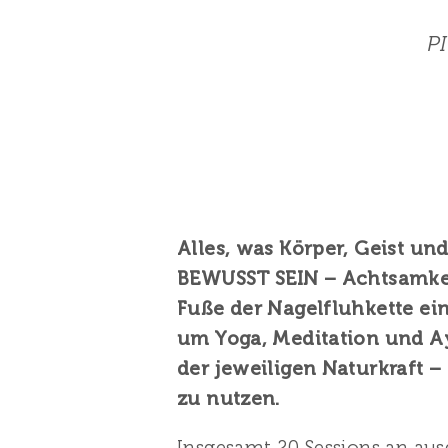
P
Alles, was Körper, Geist un
BEWUSST SEIN – Achtsamkei
Fuße der Nagelfluhkette ein
um Yoga, Meditation und Ay
der jeweiligen Naturkraft –
zu nutzen.
Insgesamt 20 Sessions an au