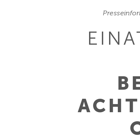
Presseinfo
EINA
B
ACHT