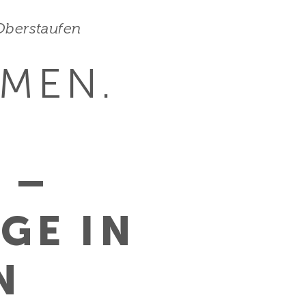
Oberstaufen
TMEN.
 –
GE IN
N