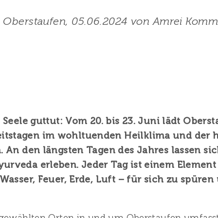
I Oberstaufen, 05.06.2024 von Amrei Komm
d Seele guttut: Vom 20. bis 23. Juni lädt Ober
tstagen im wohltuenden Heilklima und der h
. An den längsten Tagen des Jahres lassen sic
urveda erleben. Jeder Tag ist einem Element
 Wasser, Feuer, Erde, Luft – für sich zu spüre
sgewählten Orten in und um Oberstaufen umfasst