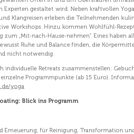
n Experten gestaltet wird. Neben kraftvollen Yog
und Klangreisen erleben die Teilnehmenden kuli
ative Workshops. Hinzu kommen Wohlfühl-Rezep
ltag zum „Mit-nach-Hause-nehmen“. Eines haben a
wusst Ruhe und Balance finden, die Körpermitte
nd nicht notwendig.
ich individuelle Retreats zusammenstellen: Geb
r einzelne Programmpunkte (ab 15 Euro). Inform
n.de/yoga
loating: Blick ins Programm
d Erneuerung, für Reinigung, Transformation und 