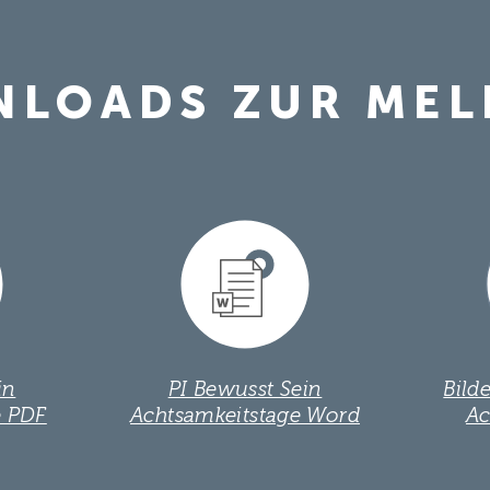
LOADS ZUR ME
in
PI Bewusst Sein
Bild
e PDF
Achtsamkeitstage Word
Ac