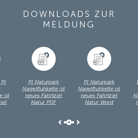
DOWNLOADS ZUR
MELDUNG
PI Naturpark
PI Naturpark
Bildauswahl 
elfluhkette ist
Nagelfluhkette ist
Naturpark
eues Fahrtziel
neues Fahrtziel
Nagelfluhkette
Natur PDF
Natur Word
neues Fahrtz
Natur zip