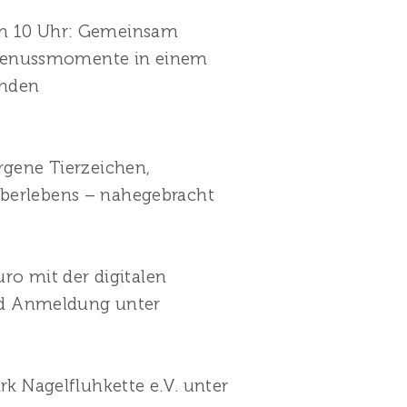
 um 10 Uhr: Gemeinsam
e Genussmomente in einem
unden
orgene Tierzeichen,
 Überlebens – nahegebracht
ro mit der digitalen
nd Anmeldung unter
k Nagelfluhkette e.V. unter