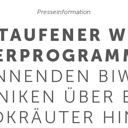
Presseinformation
TAUFENER W
ER­PROGRAM
NNENDEN BI
NIKEN ÜBER E
DKRÄUTER HI