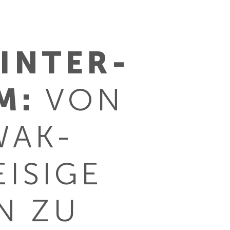
INTER­
M:
VON
WAK-
ISIGE
N ZU