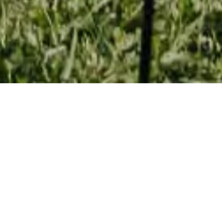
PICKNICK IN
WEISS IN O
BERSTAUFEN
Alljährliches Event im Sommer in
Oberstaufen im Allgäu