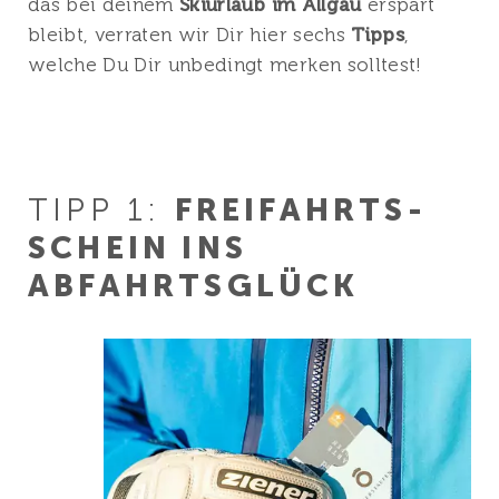
das bei deinem
Skiurlaub im Allgäu
erspart
bleibt, verraten wir Dir hier sechs
Tipps
,
welche Du Dir unbedingt merken solltest!
TIPP 1:
FREIFAHRTS­
SCHEIN INS
ABFAHRTS­GLÜCK