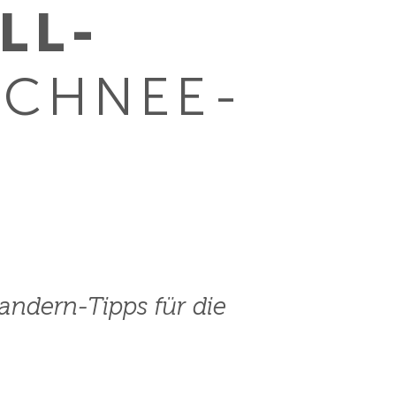
LL­
SCHNEE­
andern-Tipps für die