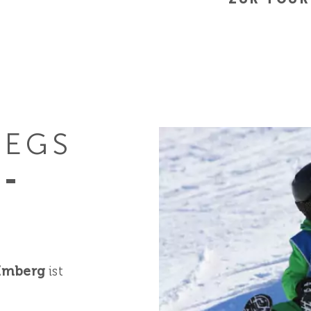
WEGS
­
Imberg
ist
.