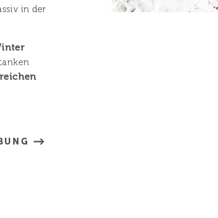
ssiv in der
inter
 tanken
sreichen
BUNG