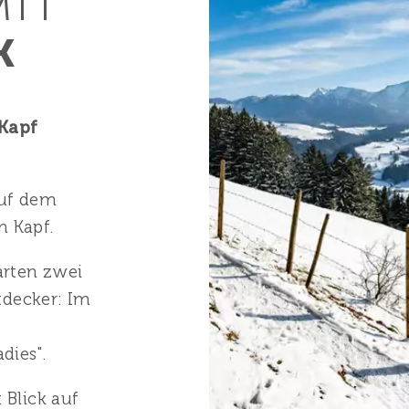
MIT
K
Kapf
uf dem
 Kapf.
rten zwei
tdecker: Im
dies".
 Blick
auf