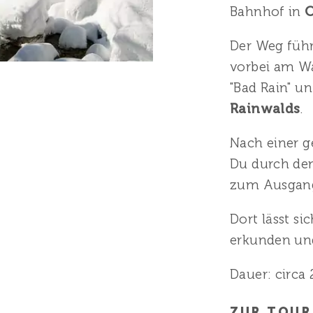
Bahnhof in
O
Der Weg führ
vorbei am Wa
"Bad Rain" u
Rainwalds
.
Nach einer g
Du durch de
zum Ausgang
Dort lässt s
erkunden und
Dauer: circa 
ZUR TOU