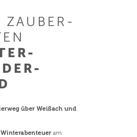
M ZAUBER­
TEN
TER-
DER-
D
erweg über Weißach und
s
Winterabenteuer
am