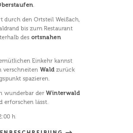
berstaufen
.
t durch den Ortsteil Weißach,
ldrand bis zum Restaurant
nterhalb des
ortsnahen
emütlichen Einkehr kannst
n verschneiten
Wald
zurück
spunkt spazieren.
ich wunderbar der
Winterwald
 erforschen lässt.
2:00 h
RENBESCHREIBUNG