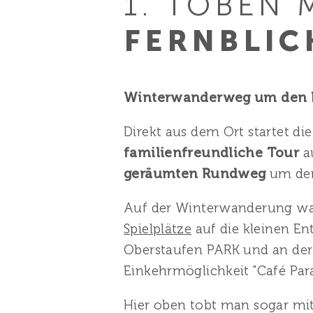
1. TOBEN 
FERNBLIC
Winterwanderweg um den 
Direkt aus dem Ort startet die
familienfreundliche Tour
a
geräumten Rundweg
um den
Auf der Winterwanderung wa
Spielplätze
auf die kleinen En
Oberstaufen PARK und an der
Einkehrmöglichkeit
"Café Para
Hier oben tobt man sogar mit