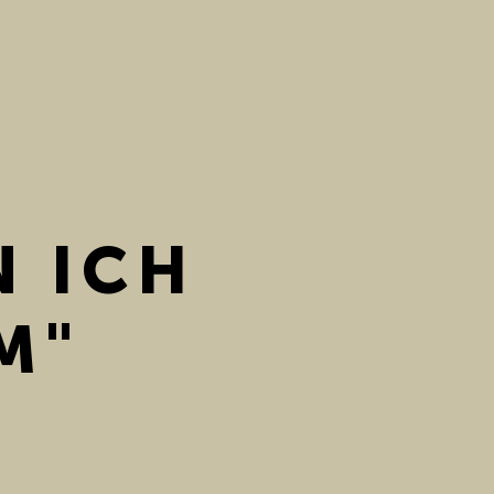
N ICH
M"