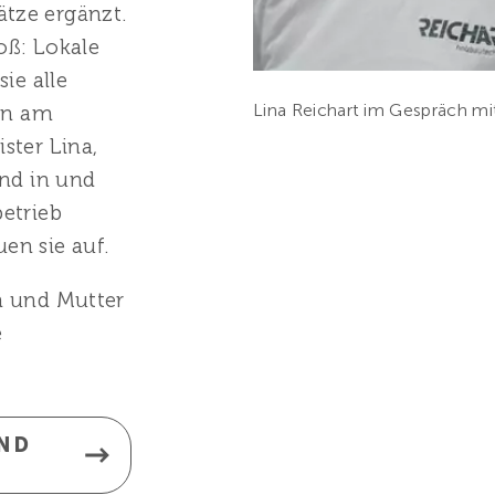
tze ergänzt.
oß: Lokale
ie alle
Lina Reichart im Gespräch mi
ion am
ster Lina,
ind in und
etrieb
en sie auf.
a und Mutter
e
UND