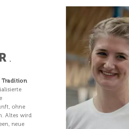
D
R
.
n
Tradition
alisierte
e
unft, ohne
. Altes wird
een, neue