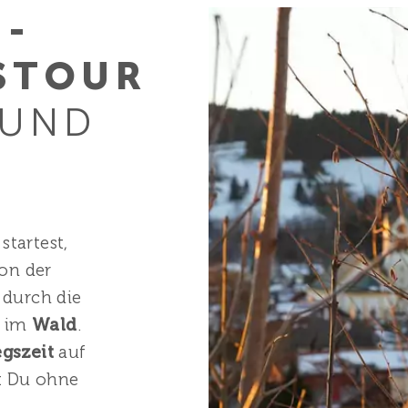
­
STOUR
 UND
tartest,
von der
) durch die
g im
Wald
.
gszeit
auf
t Du ohne