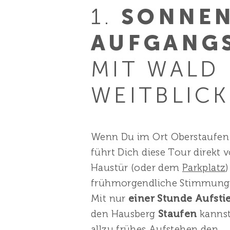
1.
SONNEN
AUFGANG
MIT WALD
WEITBLICK
Wenn Du im Ort Oberstaufen s
führt Dich diese Tour direkt 
Haustür (oder dem
Parkplatz
frühmorgendliche Stimmun
Mit nur
einer Stunde Aufstie
den Hausberg
Staufen
kanns
allzu frühes Aufstehen den