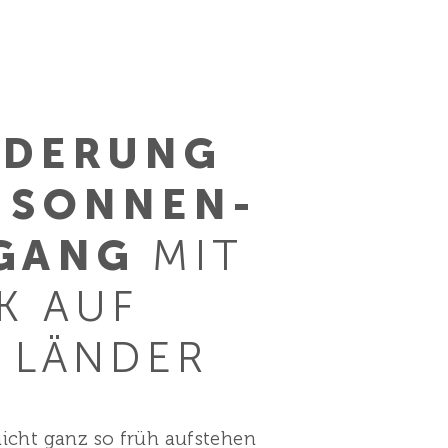
DERUNG
 SONNEN­
GANG
MIT
K AUF
I LÄNDER
 nicht ganz so früh aufstehen