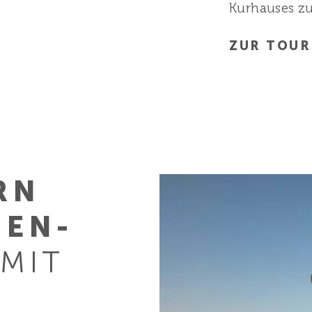
Kurhauses z
ZUR TOU
RN
EN­
MIT