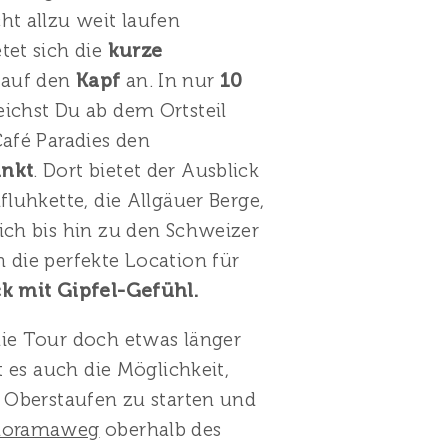
ht allzu weit laufen
tet sich die
kurze
g
auf den
Kapf
an. In nur
10
eichst Du ab dem Ortsteil
Café Paradies den
unkt
. Dort bietet der Ausblick
fluhkette, die Allgäuer Berge,
ich bis hin zu den Schweizer
 die perfekte Location für
k mit Gipfel-Gefühl.
e Tour doch etwas länger
bt es auch die Möglichkeit,
t Oberstaufen zu starten und
noramaweg
oberhalb des