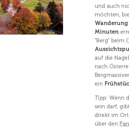
und auch nic
möchten, bie
Wanderun
Minuten
err
"Berg" beim 
Aussichtsp
auf die Nagel
nach Österre
Bergmassiven
ein
Frühstüc
Tipp:
Wenn di
sein darf, gi
direkt im Or
über den
Pa