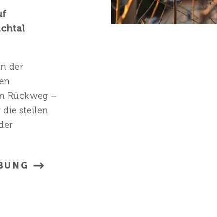
uf
chtal
n der
en
em Rückweg –
 die steilen
der
BUNG